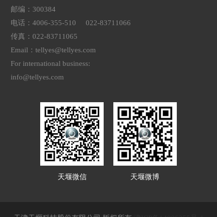
邮编：300384
电话：4006-355-510 022-83711066
传真：022-83711065
Email：tellyes@tellyes.com
For international business:
info@tellyes.com
天堰微信
天堰微博